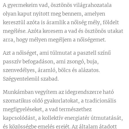
A gyermekeim vad, ösztönös világrahozatala
olyan kaput nyitott meg bennem, amelyen
keresztül azóta is áramlik a nőiség mély, földelt
megélése. Azóta keresem a vad és ösztönös utakat
arra, hogy mélyen megéljem a nőiségemet.
Azt a nőiséget, ami túlmutat a pasztell színű
passzív befogadáson, ami zsongó, buja,
szenvedélyes, áramló, bölcs és alázatos.
Szégyentelenül szabad.
Munkámban vegyítem az idegrendszerre ható
szomatikus oldó gyakorlatokat, a tradicionális
megfigyeléseket, a vad természethez
kapcsolódást, a kollektív energiatér útmutatását,
és közösségbe emelés erejét. Az általam átadott