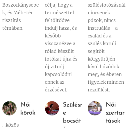
Boszorkánysebe
célja, hogy a
szülésfotózásnál
k, és Méh-tér
természettel
nincsenek
tisztítás
feltöltődve
pózok, nincs
témában.
indulj haza, és
instruálás - a
később
család és a
visszanézve a
szülés körüli
rólad készült
segítők
fotókat újra és
körgyűrűjén
újra tudj
kívül húzódok
kapcsolódni
meg, és éberen
ennek az
figyelek minden
érzésével.
rezdülést.
Női
Szülésr
Női
körök
e
szertar
bocsát
tások
...közös