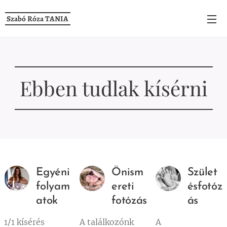
Szabó Róza TANIA
Ebben tudlak kísérni
Egyéni
Önism
Szület
folyam
ereti
ésfotóz
atok
fotózás
ás
1/1 kísérés
A találkozónk
A