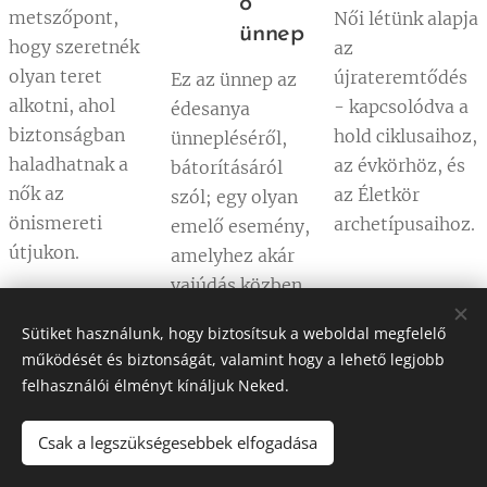
ó
metszőpont,
Női létünk alapja
ünnep
hogy szeretnék
az
olyan teret
újrateremtődés
Ez az ünnep az
alkotni, ahol
- kapcsolódva a
édesanya
biztonságban
hold ciklusaihoz,
ünnepléséről,
haladhatnak a
az évkörhöz, és
bátorításáról
nők az
az Életkör
szól; egy olyan
önismereti
archetípusaihoz.
emelő esemény,
útjukon.
amelyhez akár
vajúdás közben
is visszanyúlhat
Sütiket használunk, hogy biztosítsuk a weboldal megfelelő
emlékeiben.
működését és biztonságát, valamint hogy a lehető legjobb
felhasználói élményt kínáljuk Neked.
Csak a legszükségesebbek elfogadása
© 2026 Szabó Róza
A maximális felhasználói élményhez PC használata javasolt