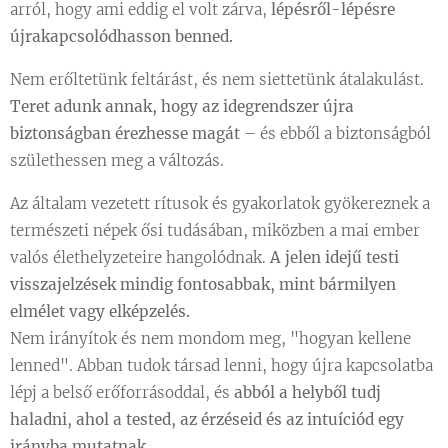
arról, hogy ami eddig el volt zárva,
lépésről-lépésre
újrakapcsolódhasson benned.
Nem erőltetünk feltárást, és nem siettetünk átalakulást.
Teret adunk annak, hogy az idegrendszer újra
biztonságban érezhesse magát
– és ebből a biztonságból
születhessen meg a változás.
Az általam vezetett rítusok és gyakorlatok gyökereznek a
természeti népek ősi tudásában, miközben a mai ember
valós élethelyzeteire hangolódnak.
A jelen idejű testi
visszajelzések mindig fontosabbak, mint bármilyen
elmélet vagy elképzelés.
Nem irányítok és nem mondom meg, "hogyan kellene
lenned". Abban tudok társad lenni, hogy újra kapcsolatba
lépj a belső erőforrásoddal, és
abból a helyből tudj
haladni, ahol a tested, az érzéseid és az intuíciód egy
irányba mutatnak.