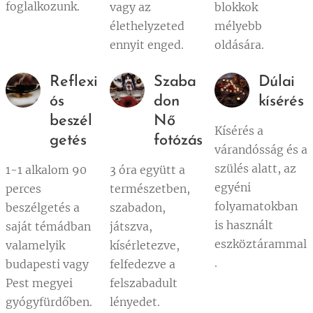
foglalkozunk.
vagy az
blokkok
élethelyzeted
mélyebb
ennyit enged.
oldására.
Reflexi
Szaba
Dúlai
ós
don
kísérés
beszél
Nő
Kísérés a
getés
fotózás
várandósság és a
szülés alatt, az
1-1 alkalom 90
3 óra együtt a
egyéni
perces
természetben,
folyamatokban
beszélgetés a
szabadon,
is használt
saját témádban
játszva,
eszköztárammal
valamelyik
kísérletezve,
.
budapesti vagy
felfedezve a
Pest megyei
felszabadult
gyógyfürdőben.
lényedet.