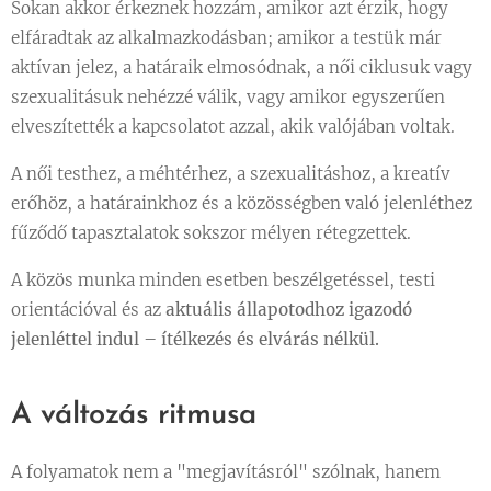
Sokan akkor érkeznek hozzám, amikor azt érzik, hogy
elfáradtak az alkalmazkodásban; amikor a testük már
aktívan jelez, a határaik elmosódnak, a női ciklusuk vagy
szexualitásuk nehézzé válik, vagy amikor egyszerűen
elveszítették a kapcsolatot azzal, akik valójában voltak.
A női testhez, a méhtérhez, a szexualitáshoz, a kreatív
erőhöz, a határainkhoz és a közösségben való jelenléthez
fűződő tapasztalatok sokszor mélyen rétegzettek.
A közös munka minden esetben beszélgetéssel, testi
orientációval és az
aktuális állapotodhoz igazodó
jelenléttel indul – ítélkezés és elvárás nélkül.
A változás ritmusa
A folyamatok nem a "megjavításról" szólnak, hanem