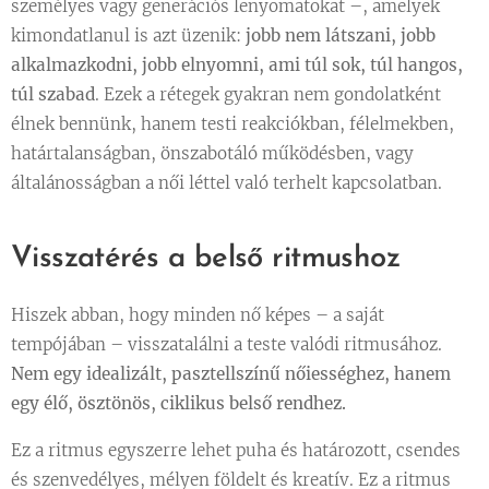
személyes vagy generációs lenyomatokat –, amelyek
kimondatlanul is azt üzenik:
jobb nem látszani, jobb
alkalmazkodni, jobb elnyomni, ami túl sok, túl hangos,
túl szabad
. Ezek a rétegek gyakran nem gondolatként
élnek bennünk, hanem testi reakciókban, félelmekben,
határtalanságban, önszabotáló működésben, vagy
általánosságban a női léttel való terhelt kapcsolatban.
Visszatérés a belső ritmushoz
Hiszek abban, hogy minden nő képes – a saját
tempójában – visszatalálni a teste valódi ritmusához.
Nem egy idealizált, pasztellszínű nőiességhez, hanem
egy élő, ösztönös, ciklikus belső rendhez.
Ez a ritmus egyszerre lehet puha és határozott, csendes
és szenvedélyes, mélyen földelt és kreatív. Ez a ritmus