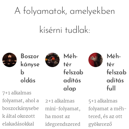
A folyamatok, amelyekben
kísérni tudlak:
Boszor
Méh-
Méh-
kányse
tér
tér
b
felszab
felszab
oldás
adítás
adítás
alap
full
7+1 alkalmas
folyamat, ahol a
2+1 alkalmas
5+1 alkalmas
boszorkánysebe
mini-folyamat,
folyamat a méh-
k által okozott
ha most az
tered, és az ott
elakadásokkal
idegrendszered
gyökerező