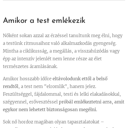
Amikor a test emlékezik
Nőként sokan azzal az érzéssel tanultunk meg élni, hogy
a testünk ritmusaihoz való alkalmazkodás gyengeség.
Mintha a ciklikusság, a megállás, a visszahúzódás vagy
épp az intenzív jelenlét nem lenne része az élet
természetes áramlásának.
Amikor hosszabb időre
eltávolodunk ettől a belső
rendtől
, a test nem "elromlik", hanem jelez.
Feszültséggel, fájdalommal, testi és lelki elakadásokkal,
szégyennel, erővesztéssel
próbál emlékeztetni arra, amit
egykor nem lehetett biztonságosan megélni.
Sok nő hordoz magában olyan tapasztalatokat –