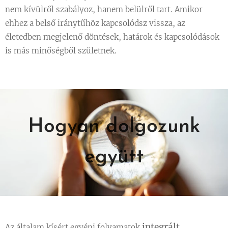
nem kívülről szabályoz, hanem belülről tart. Amikor
ehhez a belső iránytűhöz kapcsolódsz vissza, az
életedben megjelenő döntések, határok és kapcsolódások
is más minőségből születnek.
Hogyan dolgozunk
együtt
integrált
Az általam kísért egyéni folyamatok