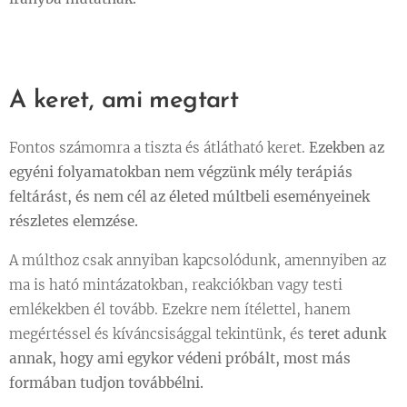
A keret, ami megtart
Fontos számomra a tiszta és átlátható keret.
Ezekben az
egyéni folyamatokban nem végzünk mély terápiás
feltárást, és nem cél az életed múltbeli eseményeinek
részletes elemzése.
A múlthoz csak annyiban kapcsolódunk, amennyiben az
ma is ható mintázatokban, reakciókban vagy testi
emlékekben él tovább. Ezekre nem ítélettel, hanem
megértéssel és kíváncsisággal tekintünk, és
teret adunk
annak, hogy ami egykor védeni próbált, most más
formában tudjon továbbélni.