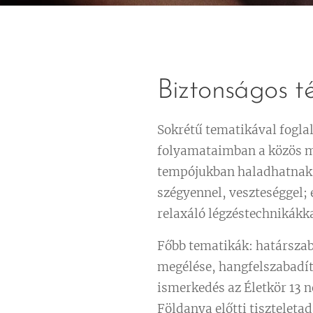
Biztonságos t
Sokrétű tematikával fogla
folyamataimban a közös me
tempójukban haladhatnak a
szégyennel, veszteséggel; 
relaxáló légzéstechnikákka
Főbb tematikák: határszabá
megélése, hangfelszabadítá
ismerkedés az Életkör 13 
Földanya előtti tiszteletad