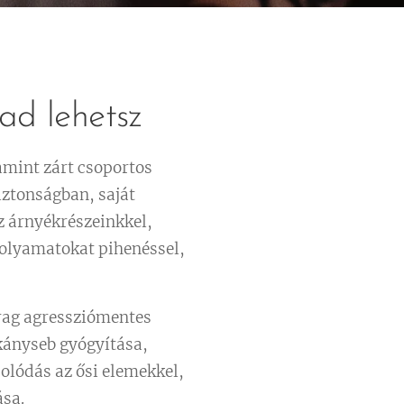
ad lehetsz
amint zárt csoportos
iztonságban, saját
z árnyékrészeinkkel,
 folyamatokat pihenéssel,
arag agressziómentes
rkányseb gyógyítása,
olódás az ősi elemekkel,
ása.