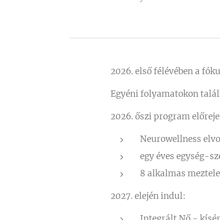
2026. első félévében a fók
Egyéni folyamatokon talál
2026. őszi program előreje
Neurowellness elvo
egy éves egység-sz
8 alkalmas meztele
2027. elején indul:
Integrált Nő - kísér