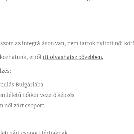
uszom az integráláson van, nem tartok nyitott női kör
kozhatunk, erről
itt olvashatsz bővebben.
lzés:
nulás Bulgáriába
emléletű nőikör vezető képzés
n női zárt csoport
leti zárt csoport férfiaknak