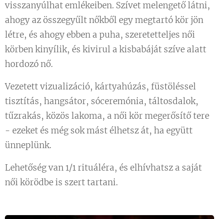
visszanyúlhat emlékeiben. Szívet melengető látni,
ahogy az összegyűlt nőkből egy megtartó kör jön
létre, és ahogy ebben a puha, szeretetteljes női
körben kinyílik, és kivirul a kisbabáját szíve alatt
hordozó nő.
Vezetett vizualizáció, kártyahúzás, füstöléssel
tisztítás, hangsátor, sóceremónia, táltosdalok,
tűzrakás, közös lakoma, a női kör megerősítő tere
- ezeket és még sok mást élhetsz át, ha együtt
ünneplünk.
Lehetőség van 1/1 rituáléra, és elhívhatsz a saját
női körödbe is szert tartani.