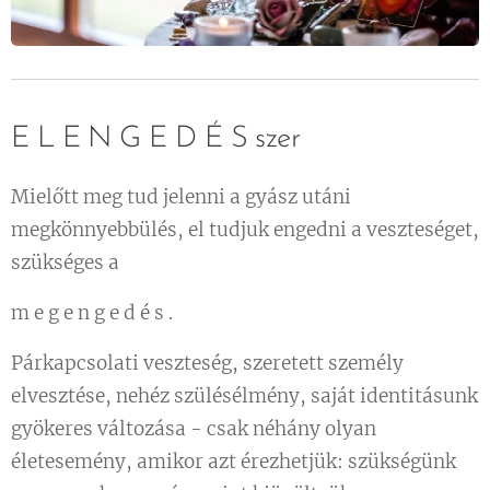
E L E N G E D É S szer
Mielőtt meg tud jelenni a gyász utáni
megkönnyebbülés, el tudjuk engedni a veszteséget,
szükséges a
m e g e n g e d é s .
Párkapcsolati veszteség, szeretett személy
elvesztése, nehéz szülésélmény, saját identitásunk
gyökeres változása - csak néhány olyan
életesemény, amikor azt érezhetjük: szükségünk