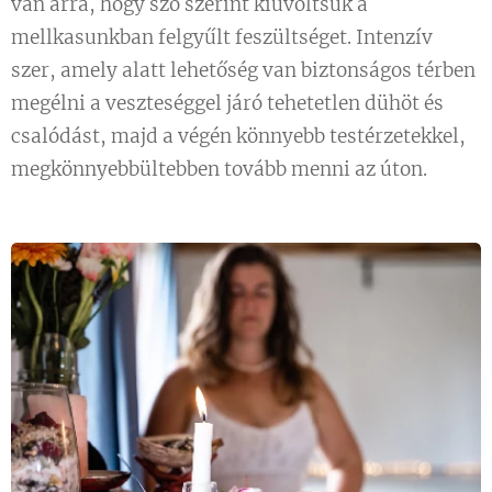
van arra, hogy szó szerint kiüvöltsük a
mellkasunkban felgyűlt feszültséget. Intenzív
szer, amely alatt lehetőség van biztonságos térben
megélni a veszteséggel járó tehetetlen dühöt és
csalódást, majd a végén könnyebb testérzetekkel,
megkönnyebbültebben tovább menni az úton.