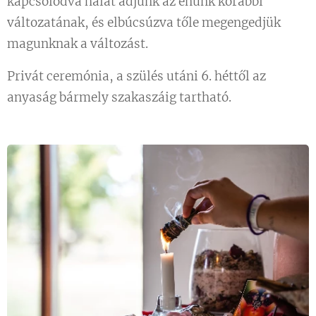
kapcsolódva hálát adjunk az énünk korábbi
változatának, és elbúcsúzva tőle megengedjük
magunknak a változást.
Privát ceremónia, a szülés utáni 6. héttől az
anyaság bármely szakaszáig tartható.