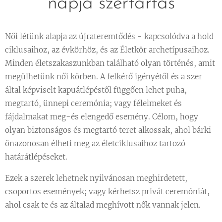
napja szertartás
Női létünk alapja az újrateremtődés - kapcsolódva a hold
ciklusaihoz, az évkörhöz, és az Életkör archetípusaihoz.
Minden életszakaszunkban található olyan történés, amit
megülhetünk női körben. A felkérő igényétől és a szer
által képviselt kapuátlépéstől függően lehet puha,
megtartó, ünnepi ceremónia; vagy félelmeket és
fájdalmakat meg-és elengedő esemény. Célom, hogy
olyan biztonságos és megtartó teret alkossak, ahol bárki
önazonosan élheti meg az életciklusaihoz tartozó
határátlépéseket.
Ezek a szerek lehetnek nyilvánosan meghirdetett,
csoportos események; vagy kérhetsz privát ceremóniát,
ahol csak te és az általad meghívott nők vannak jelen.