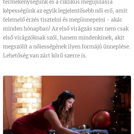
termékenységünk és a ciklikus megújulásra
képességünk az egyik legjelentősebb női erő, amit
felemelő érzés tisztelni és megünnepelni - akár
minden hónapban! Az első virágzás szer nem csak
első virágzóknak szól, hanem mindenkinek, akit
megszólít a nőiességének ilyen formájú ünneplése.
Lehetőség van zárt körű szerre is.