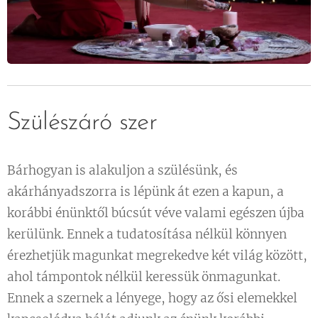
Szülészáró szer
Bárhogyan is alakuljon a szülésünk, és
akárhányadszorra is lépünk át ezen a kapun, a
korábbi énünktől búcsút véve valami egészen újba
kerülünk. Ennek a tudatosítása nélkül könnyen
érezhetjük magunkat megrekedve két világ között,
ahol támpontok nélkül keressük önmagunkat.
Ennek a szernek a lényege, hogy az ősi elemekkel