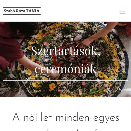
Szabó Róza TANIA
Szertartások,
ceremóniák
A női lét minden egyes