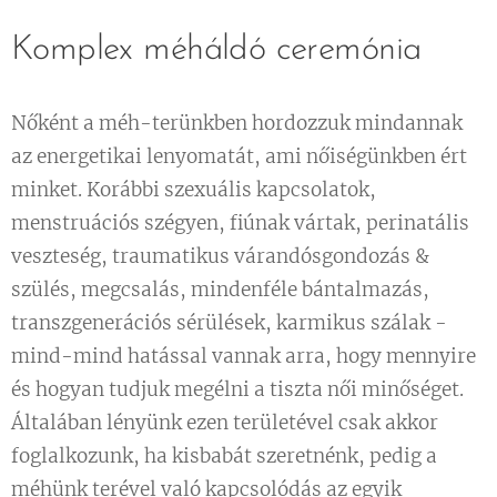
Komplex méháldó ceremónia
Nőként a méh-terünkben hordozzuk mindannak
az energetikai lenyomatát, ami nőiségünkben ért
minket. Korábbi szexuális kapcsolatok,
menstruációs szégyen, fiúnak vártak, perinatális
veszteség, traumatikus várandósgondozás &
szülés, megcsalás, mindenféle bántalmazás,
transzgenerációs sérülések, karmikus szálak -
mind-mind hatással vannak arra, hogy mennyire
és hogyan tudjuk megélni a tiszta női minőséget.
Általában lényünk ezen területével csak akkor
foglalkozunk, ha kisbabát szeretnénk, pedig a
méhünk terével való kapcsolódás az egyik