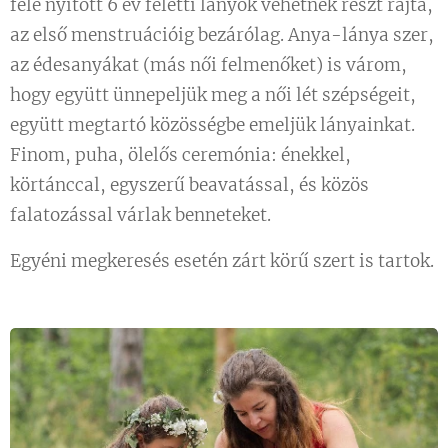
felé nyitott 6 év feletti lányok vehetnek részt rajta,
az első menstruációig bezárólag. Anya-lánya szer,
az édesanyákat (más női felmenőket) is várom,
hogy együtt ünnepeljük meg a női lét szépségeit,
együtt megtartó közösségbe emeljük lányainkat.
Finom, puha, ölelős ceremónia: énekkel,
körtánccal, egyszerű beavatással, és közös
falatozással várlak benneteket.
Egyéni megkeresés esetén zárt körű szert is tartok.