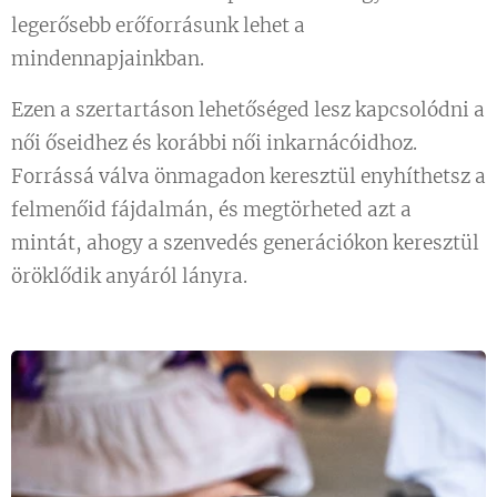
legerősebb erőforrásunk lehet a
mindennapjainkban.
Ezen a szertartáson lehetőséged lesz kapcsolódni a
női őseidhez és korábbi női inkarnácóidhoz.
Forrássá válva önmagadon keresztül enyhíthetsz a
felmenőid fájdalmán, és megtörheted azt a
mintát, ahogy a szenvedés generációkon keresztül
öröklődik anyáról lányra.