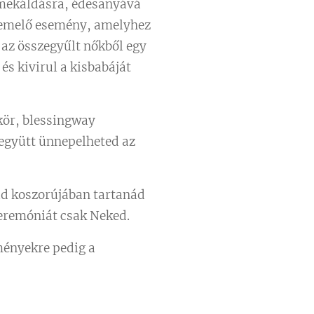
ermekáldásra, édesanyává
n emelő esemény, amelyhez
 az összegyűlt nőkből egy
 és kivirul a kisbabáját
kör, blessingway
együtt ünnepelheted az
id koszorújában tartanád
ceremóniát csak Neked.
ményekre pedig a