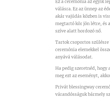
Ez a ceremónia az egyik le
válásra. Ez az ünnep az é
akár vajúdás közben is vis
megtartó kör jön létre, és 
szíve alatt hordozó nő.
Tartok csoportos szülésre
ceremónia elemekkel össz
anyává válásodat.
Ha pedig szeretnéd, hogy 
meg ezt az eseményt, akkor
Privát blessingway ceremó
várandósságuk bármely sza