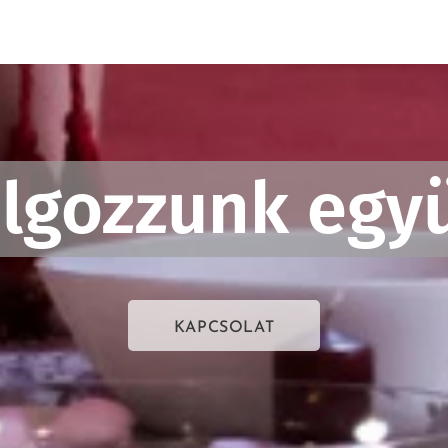
lgozzunk együ
KAPCSOLAT