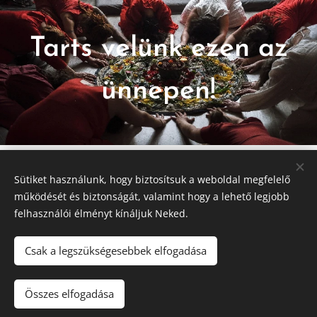
Tarts velünk ezen az
ünnepen!
Sütiket használunk, hogy biztosítsuk a weboldal megfelelő
Fotókat készítette:
Kyra Bihary Photography
működését és biztonságát, valamint hogy a lehető legjobb
felhasználói élményt kínáljuk Neked.
Csak a legszükségesebbek elfogadása
© 2026 Szabó Róza
A maximális felhasználói élményhez PC használata javasolt
Összes elfogadása
Az oldalt a
Webnode
működteti
Sütik