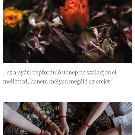
...ez a nyári napforduló ünnep ne szaladjon el
melletted, hanem mélyen megéld az erejét?