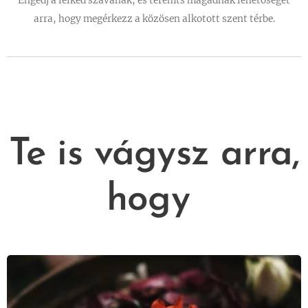
Engedj a lelked szavának, és teremts magadnak lehetőséget
arra, hogy megérkezz a közösen alkotott szent térbe.
Te is vágysz arra,
hogy