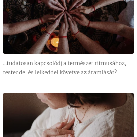
...tudatosan kapcsolódj a természet ritmusához,
testeddel és lelkeddel követve az áramlását?