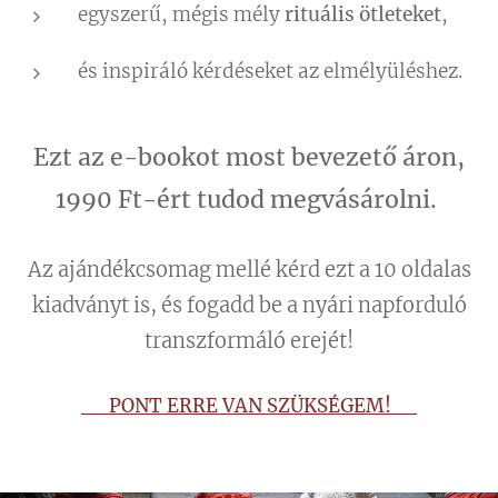
egyszerű, mégis mély
rituális ötleteket
,
és inspiráló kérdéseket az elmélyüléshez.
Ezt az e-bookot most bevezető áron,
1990 Ft-ért tudod megvásárolni.
Az ajándékcsomag mellé kérd ezt a 10 oldalas
kiadványt is, és fogadd be a nyári napforduló
transzformáló erejét!
👉 PONT ERRE VAN SZÜKSÉGEM!
👈