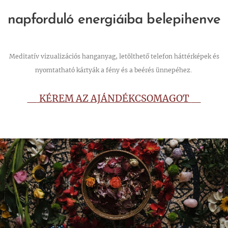
napforduló energiáiba belepihenve
Meditatív vizualizációs hanganyag, letölthető telefon háttérképek és
nyomtatható kártyák a fény és a beérés ünnepéhez.
KÉREM AZ AJÁNDÉKCSOMAGOT
👉
👈