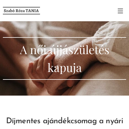
Szabó Róza TANIA
A női újjászületés
kapuja
Díjmentes ajándékcsomag a nyári