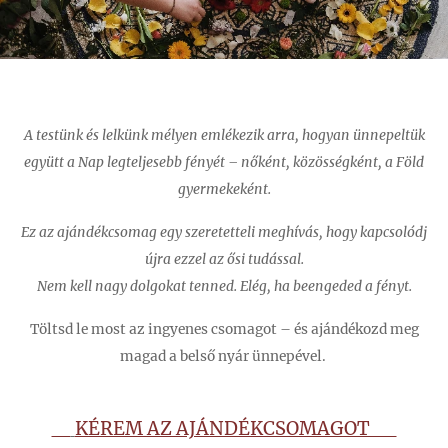
A testünk és lelkünk mélyen emlékezik arra, hogyan ünnepeltük
együtt a Nap legteljesebb fényét – nőként, közösségként, a Föld
gyermekeként.
Ez az ajándékcsomag egy szeretetteli meghívás, hogy kapcsolódj
újra ezzel az ősi tudással.
Nem kell nagy dolgokat tenned. Elég, ha beengeded a fényt.
Töltsd le most az ingyenes csomagot – és ajándékozd meg
magad a belső nyár ünnepével.
KÉREM AZ AJÁNDÉKCSOMAGOT 👈
👉