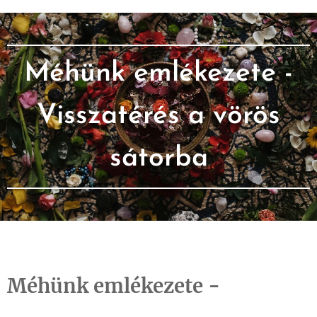
Méhünk emlékezete -
Visszatérés a vörös
sátorba
Méhünk emlékezete -