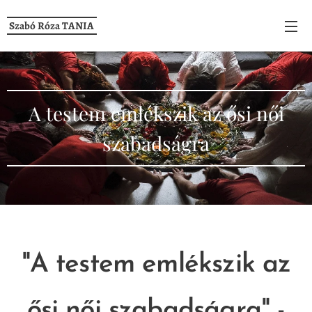
Szabó Róza TANIA
A testem emlékszik az ősi női
szabadságra
"A testem emlékszik az
ősi női szabadságra" -