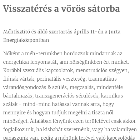
Visszatérés a vörös sátorba
Méhtisztító és áldó szertartás április 11-én a Jurta
Energiaközpontban
Nőként a méh-terünkben hordozzuk mindannak az
energetikai lenyomatát, ami nőiségünkben ért minket.
Korábbi szexuális kapcsolatok, menstruációs szégyen,
fiúnak vártak, perinatális veszteség, traumatikus
várandósgondozás & szülés, megcsalás, mindenféle
bántalmazás, transzgenerációs sérülések, karmikus
szálak - mind-mind hatással vannak arra, hogy
mennyire és hogyan tudjuk megélni a tiszta női
minőséget. Általában lényünk ezen területével csak akkor
foglalkozunk, ha kisbabát szeretnénk, vagy ha valamilyen
panaszunk van, pedig a méhünk terével való kapcsolódás