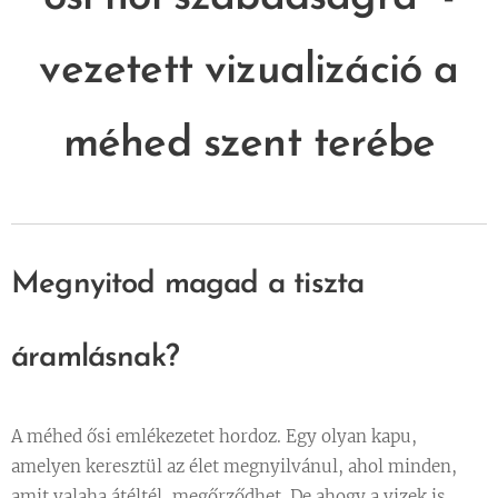
vezetett vizualizáció a
méhed szent terébe
Megnyitod magad a tiszta
áramlásnak?
A méhed ősi emlékezetet hordoz. Egy olyan kapu,
amelyen keresztül az élet megnyilvánul, ahol minden,
amit valaha átéltél, megőrződhet. De ahogy a vizek is