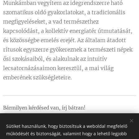
Munkámban vegyítem az idegrendszerre ható
szomatikus oldó gyakorlatokat, a tradicionális
megfigyeléseket, a vad természethez
kapcsolódást, a kollektív energiatér útmutatását,
és közösségbe emelés erejét. Az általam átadott
rítusok egyszerre gyökereznek a természeti népek
ősi szokásaiból, és alakulnak az intuitív
lecsatornázásaimon keresztül, a mai világ
emberének szükségleteire.
Bármilyen kérdésed van, írj bátran!
A felhasznált fotókat
Bihary Kíra
készítette a
NŐ-VÉR
Sütiket használunk, hogy biztosítsuk a weboldal megfelelő
szakmai műhelyeken
.
működését és biztonságát, valamint hogy a lehető legjobb