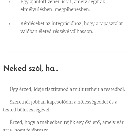
Egy ajánlott zenei listát, amely segít az
elmélyülésben, megpihenésben.
Kérdéseket az integrációhoz, hogy a tapasztalat
valóban életed részévé válhasson.
Neked szól, ha...
✔️ Úgy érzed, ideje tisztítanod a múlt terheit a testedből.
✔️ Szeretnél jobban kapcsolódni a nőiességeddel és a
tested bölcsességével.
✔️ Érzed, hogy a méhedben rejlik egy ősi erő, amely vár
arra, hogy felébreszd.