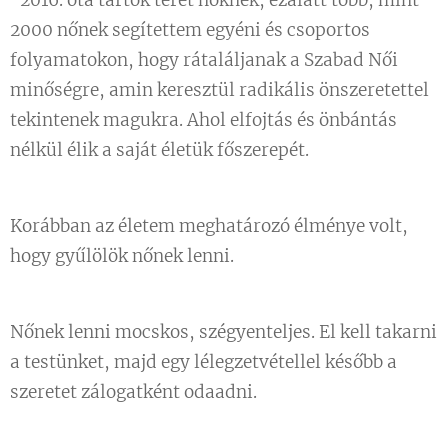
"2016. óta tartok teret nőknek, ezalatt több, mint
2000 nőnek segítettem egyéni és csoportos
folyamatokon, hogy rátaláljanak a Szabad Női
minőségre, amin keresztül radikális önszeretettel
tekintenek magukra. Ahol elfojtás és önbántás
nélkül élik a saját életük főszerepét.
Korábban az életem meghatározó élménye volt,
hogy gyűlölök nőnek lenni.
Nőnek lenni mocskos, szégyenteljes. El kell takarni
a testünket, majd egy lélegzetvétellel később a
szeretet zálogatként odaadni.