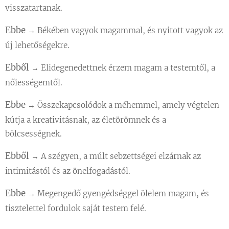
visszatartanak.
Ebbe
→ Békében vagyok magammal, és nyitott vagyok az
új lehetőségekre.
Ebből
→ Elidegenedettnek érzem magam a testemtől, a
nőiességemtől.
Ebbe
→ Összekapcsolódok a méhemmel, amely végtelen
kútja a kreativitásnak, az életörömnek és a
bölcsességnek.
Ebből
→ A szégyen, a múlt sebzettségei elzárnak az
intimitástól és az önelfogadástól.
Ebbe
→ Megengedő gyengédséggel ölelem magam, és
tisztelettel fordulok saját testem felé.